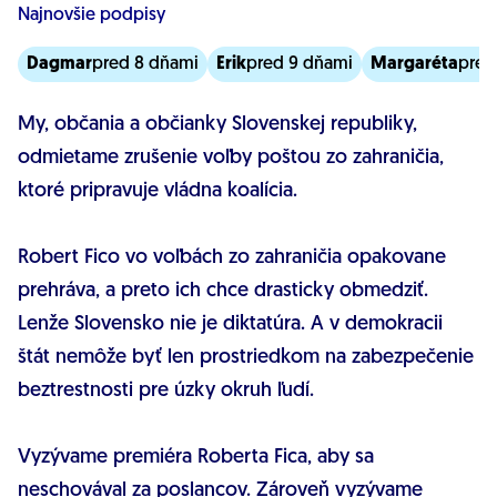
Najnovšie podpisy
Dagmar
pred 8 dňami
Erik
pred 9 dňami
Margaréta
pred
My, občania a občianky Slovenskej republiky,
odmietame zrušenie voľby poštou zo zahraničia,
ktoré pripravuje vládna koalícia.
Robert Fico vo voľbách zo zahraničia opakovane
prehráva, a preto ich chce drasticky obmedziť.
Lenže Slovensko nie je diktatúra. A v demokracii
štát nemôže byť len prostriedkom na zabezpečenie
beztrestnosti pre úzky okruh ľudí.
Vyzývame premiéra Roberta Fica, aby sa
neschovával za poslancov. Zároveň vyzývame