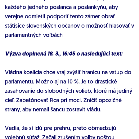
každého jedného poslanca a poslankyňu, aby
verejne odmietli podporiť tento zámer obrať
státisíce slovenských občanov o možnosť hlasovať v
parlamentných voľbách
Výzva doplnená 18. 3., 16:45 o nasledujúci text:
Vládna koalícia chce vraj zvýšiť hranicu na vstup do
parlamentu. Možno aj na 10 %. Je to drastické
zasahovanie do slobodných volieb, ktoré má jediný
cieľ. Zabetónovať Fica pri moci. Zničiť opozičné
strany, aby nemali šancu zostaviť vládu.
Vedia, že si idú pre prehru, preto obmedzujú
volebnú súťaž. Začali zrušením voľby poštou,