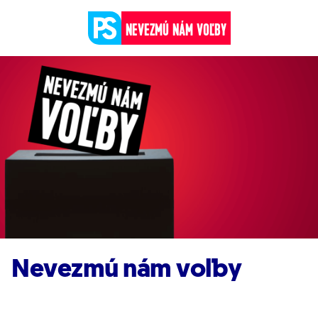
Prejsť na obsah
NEVEZMÚ NÁM VOĽBY
Nevezmú nám voľby